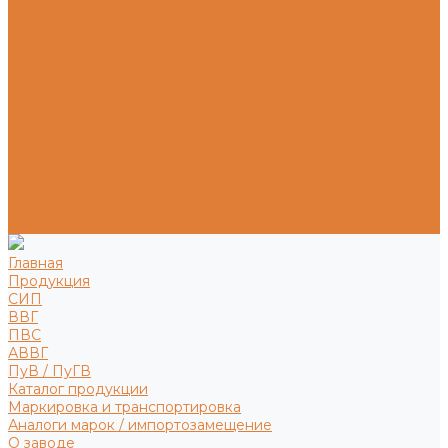
Производство
Политика в области качества
С нами работают
Вакансии
Охрана труда
Партнерам
Реквизиты компании
Типовой договор
Для поставщиков
Транспорт и логистика
Документация
Сертификаты
Контакты
Главная
Продукция
СИП
ВВГ
ПВС
АВВГ
ПуВ / ПуГВ
Каталог продукции
Маркировка и транспортировка
Аналоги марок / импортозамещение
О заводе