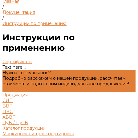
Главная
/
Документация
/
Инструкции по применению
Инструкции по
применению
Сертификаты
Text here....
Нужна консультация?
Подробно расскажем о нашей продукции, рассчитаем
стоимость и подготовим индивидуальное предложение!
Задать вопрос
Продукция
СИП
ВВГ
ПВС
АВВГ
ПуВ / ПуГВ
Каталог продукции
Маркировка и транспортировка