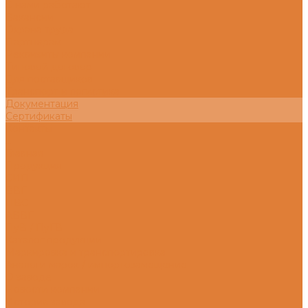
С нами работают
Вакансии
Охрана труда
Партнерам
Реквизиты компании
Типовой договор
Для поставщиков
Транспорт и логистика
Документация
Сертификаты
Контакты
...
Главная
Продукция
СИП
ВВГ
ПВС
АВВГ
ПуВ / ПуГВ
Каталог продукции
Маркировка и транспортировка
Аналоги марок / импортозамещение
О заводе
Новости компании
История завода