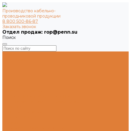
Производство кабельно-
проводниковой продукции
8 800 500-86-87
Заказать звонок
Поиск
Главная
Продукция
СИП
ВВГ
ПВС
АВВГ
ПуВ / ПуГВ
Каталог продукции
Маркировка и транспортировка
Аналоги марок / импортозамещение
О заводе
Новости компании
История завода
Производство
Политика в области качества