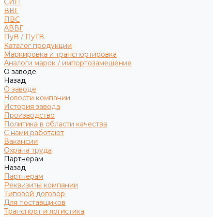
СИП
ВВГ
ПВС
АВВГ
ПуВ / ПуГВ
Каталог продукции
Маркировка и транспортировка
Аналоги марок / импортозамещение
О заводе
Назад
О заводе
Новости компании
История завода
Производство
Политика в области качества
С нами работают
Вакансии
Охрана труда
Партнерам
Назад
Партнерам
Реквизиты компании
Типовой договор
Для поставщиков
Транспорт и логистика