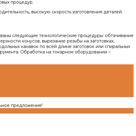
овых процедур.
ительность, высокую скорость изготовления деталей.
бованы следующие технологические процедуры: обтачивание
рхности конусов, вырезание резьбы на заготовках,
ольных канавок по всей длине заготовок или спиральных
трумента. Обработка на токарном оборудовании –
льное предложение!