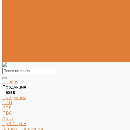
Политика в области качества
С нами работают
Вакансии
Охрана труда
Партнерам
Реквизиты компании
Типовой договор
Для поставщиков
Транспорт и логистика
Документация
Сертификаты
Контакты
Главная
Продукция
Назад
Продукция
СИП
ВВГ
ПВС
АВВГ
ПуВ / ПуГВ
Каталог продукции