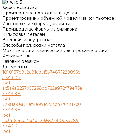
Характеристики
Производство прототипа изделия
Проектировании объемной модели на компьютере
Изготовление формы для литья
Производство формы из силикона
Шлифовка деталей
Внешняя и внутренняя
Способы полировки металла
Механический, химический, электрохимический
Резка металла
Газовым резаком
Документы
1810137b9a2a81adaf5b74871229095b
37.43 КБ
.pdf
ac5a6a8257b57268bd722a972f79e75e
37.43 КБ
.pdf
7398a9ea74ef8e99fc22cd47f64312c0
37.43 КБ
.pdf
aa34f6f4cd21d4aa21565729f0d3a789
37.43 КБ
.pdf