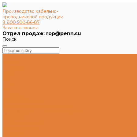
Производство кабельно-
проводниковой продукции
8 800 500-86-87
Заказать звонок
Поиск
...
Главная
Продукция
СИП
ВВГ
ПВС
АВВГ
ПуВ / ПуГВ
Каталог продукции
Маркировка и транспортировка
Аналоги марок / импортозамещение
О заводе
Новости компании
История завода
Производство