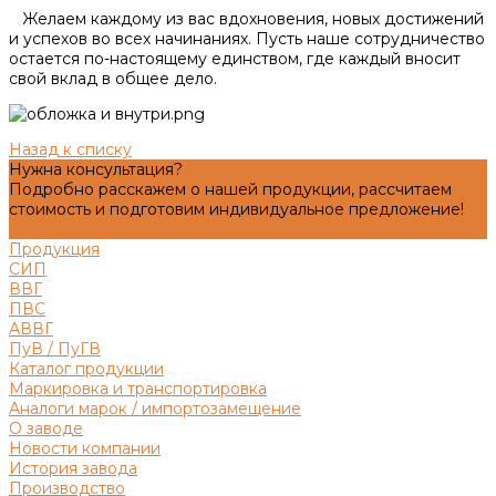
Желаем каждому из вас вдохновения, новых достижений
и успехов во всех начинаниях. Пусть наше сотрудничество
остается по-настоящему единством, где каждый вносит
свой вклад в общее дело.
Назад к списку
Нужна консультация?
Подробно расскажем о нашей продукции, рассчитаем
стоимость и подготовим индивидуальное предложение!
Задать вопрос
Продукция
СИП
ВВГ
ПВС
АВВГ
ПуВ / ПуГВ
Каталог продукции
Маркировка и транспортировка
Аналоги марок / импортозамещение
О заводе
Новости компании
История завода
Производство