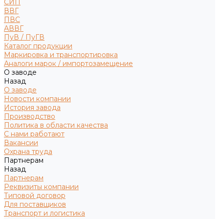
СИП
ВВГ
ПВС
АВВГ
ПуВ / ПуГВ
Каталог продукции
Маркировка и транспортировка
Аналоги марок / импортозамещение
О заводе
Назад
О заводе
Новости компании
История завода
Производство
Политика в области качества
С нами работают
Вакансии
Охрана труда
Партнерам
Назад
Партнерам
Реквизиты компании
Типовой договор
Для поставщиков
Транспорт и логистика