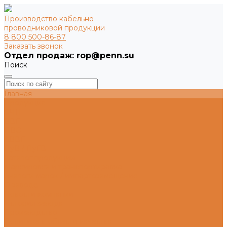
Производство кабельно-
проводниковой продукции
8 800 500-86-87
Заказать звонок
Поиск
Главная
Продукция
СИП
ВВГ
ПВС
АВВГ
ПуВ / ПуГВ
Каталог продукции
Маркировка и транспортировка
Аналоги марок / импортозамещение
О заводе
Новости компании
История завода
Производство
Политика в области качества