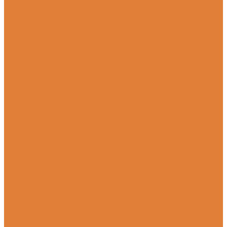
С нами работают
Вакансии
Охрана труда
Партнерам
Реквизиты компании
Типовой договор
Для поставщиков
Транспорт и логистика
Документация
Сертификаты
Контакты
...
Главная
Продукция
СИП
ВВГ
ПВС
АВВГ
ПуВ / ПуГВ
Каталог продукции
Маркировка и транспортировка
Аналоги марок / импортозамещение
О заводе
Новости компании
История завода