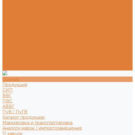
Производство
Политика в области качества
С нами работают
Вакансии
Охрана труда
Партнерам
Реквизиты компании
Типовой договор
Для поставщиков
Транспорт и логистика
Документация
Сертификаты
Контакты
Главная
Продукция
СИП
ВВГ
ПВС
АВВГ
ПуВ / ПуГВ
Каталог продукции
Маркировка и транспортировка
Аналоги марок / импортозамещение
О заводе