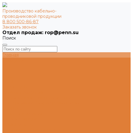
Производство кабельно-
проводниковой продукции
8 800 500-86-87
Заказать звонок
Поиск
Главная
Продукция
СИП
ВВГ
ПВС
АВВГ
ПуВ / ПуГВ
Каталог продукции
Маркировка и транспортировка
Аналоги марок / импортозамещение
О заводе
Новости компании
История завода
Производство
Политика в области качества