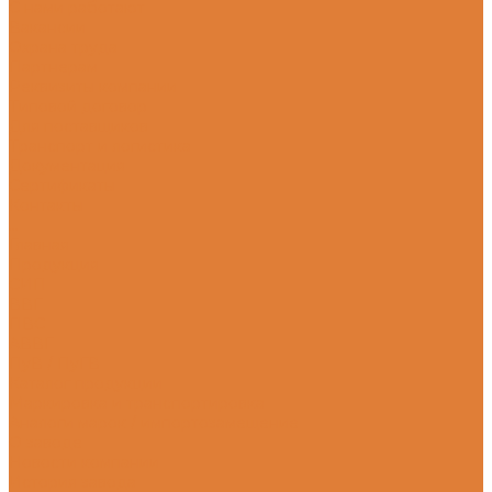
С нами работают
Вакансии
Охрана труда
Партнерам
Реквизиты компании
Типовой договор
Для поставщиков
Транспорт и логистика
Документация
Сертификаты
Контакты
...
Главная
Продукция
СИП
ВВГ
ПВС
АВВГ
ПуВ / ПуГВ
Каталог продукции
Маркировка и транспортировка
Аналоги марок / импортозамещение
О заводе
Новости компании
История завода