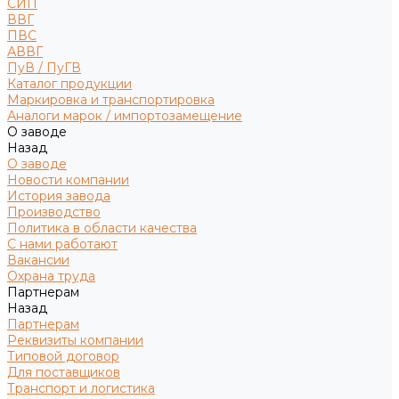
СИП
ВВГ
ПВС
АВВГ
ПуВ / ПуГВ
Каталог продукции
Маркировка и транспортировка
Аналоги марок / импортозамещение
О заводе
Назад
О заводе
Новости компании
История завода
Производство
Политика в области качества
С нами работают
Вакансии
Охрана труда
Партнерам
Назад
Партнерам
Реквизиты компании
Типовой договор
Для поставщиков
Транспорт и логистика