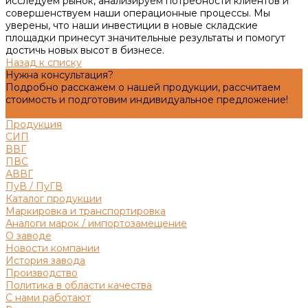
исследуем рынок, анализируем потребности клиентов и
совершенствуем наши операционные процессы. Мы
уверены, что наши инвестиции в новые складские
площадки принесут значительные результаты и помогут
достичь новых высот в бизнесе.
Назад к списку
Нужна консультация?
Подробно расскажем о нашей продукции, рассчитаем
стоимость и подготовим индивидуальное предложение!
Задать вопрос
Продукция
СИП
ВВГ
ПВС
АВВГ
ПуВ / ПуГВ
Каталог продукции
Маркировка и транспортировка
Аналоги марок / импортозамещение
О заводе
Новости компании
История завода
Производство
Политика в области качества
С нами работают