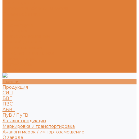
Производство
Политика в области качества
С нами работают
Вакансии
Охрана труда
Партнерам
Реквизиты компании
Типовой договор
Для поставщиков
Транспорт и логистика
Документация
Сертификаты
Контакты
Главная
Продукция
СИП
ВВГ
ПВС
АВВГ
ПуВ / ПуГВ
Каталог продукции
Маркировка и транспортировка
Аналоги марок / импортозамещение
О заводе